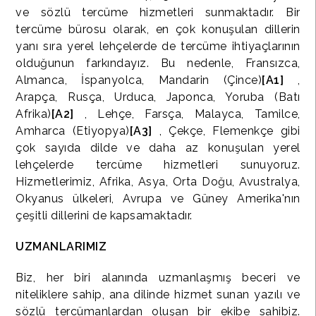
ve sözlü tercüme hizmetleri sunmaktadır. Bir
tercüme bürosu olarak, en çok konuşulan dillerin
yanı sıra yerel lehçelerde de tercüme ihtiyaçlarının
olduğunun farkındayız. Bu nedenle, Fransızca,
Almanca, İspanyolca, Mandarin (Çince)
[A1]
,
Arapça, Rusça, Urduca, Japonca, Yoruba (Batı
Afrika)
[A2]
, Lehçe, Farsça, Malayca, Tamilce,
Amharca (Etiyopya)
[A3]
, Çekçe, Flemenkçe gibi
çok sayıda dilde ve daha az konuşulan yerel
lehçelerde tercüme hizmetleri sunuyoruz.
Hizmetlerimiz, Afrika, Asya, Orta Doğu, Avustralya,
Okyanus ülkeleri, Avrupa ve Güney Amerika'nın
çeşitli dillerini de kapsamaktadır.
UZMANLARIMIZ
Biz, her biri alanında uzmanlaşmış beceri ve
niteliklere sahip, ana dilinde hizmet sunan yazılı ve
sözlü tercümanlardan oluşan bir ekibe sahibiz.